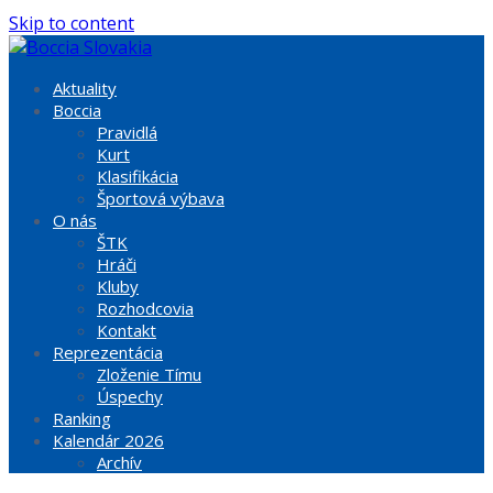
Skip to content
Aktuality
Boccia
Pravidlá
Kurt
Klasifikácia
Športová výbava
O nás
ŠTK
Hráči
Kluby
Rozhodcovia
Kontakt
Reprezentácia
Zloženie Tímu
Úspechy
Ranking
Kalendár 2026
Archív