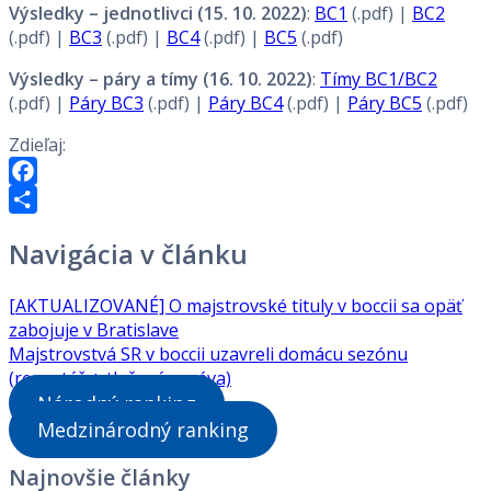
Výsledky – jednotlivci (15. 10. 2022)
:
BC1
(.pdf) |
BC2
(.pdf) |
BC3
(.pdf) |
BC4
(.pdf) |
BC5
(.pdf)
Výsledky – páry a tímy (16. 10. 2022)
:
Tímy BC1/BC2
(.pdf) |
Páry BC3
(.pdf) |
Páry BC4
(.pdf) |
Páry BC5
(.pdf)
Zdieľaj:
Facebook
Share
Navigácia v článku
[AKTUALIZOVANÉ] O majstrovské tituly v boccii sa opäť
zabojuje v Bratislave
Majstrovstvá SR v boccii uzavreli domácu sezónu
(reportáž + tlačová správa)
Národný ranking
Medzinárodný ranking
Najnovšie články