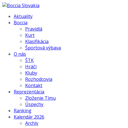
Aktuality
Boccia
Pravidlá
Kurt
Klasifikácia
Športová výbava
O nás
ŠTK
Hráči
Kluby
Rozhodcovia
Kontakt
Reprezentácia
Zloženie Tímu
Úspechy
Ranking
Kalendár 2026
Archív