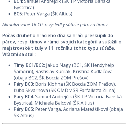
BC4
: Samuel Andrejčík (ŠK TP Victoria Banská
Bystrtica)
BC5
: Peter Varga (ŠK Altius)
Aktualizované 16.10. o výsledky súťaže párov a tímov
Počas druhého hracieho dňa sa hráči preskupili do
párov, resp. tímov v rámci svojich kategórií a súťažili o
majstrovské tituly v 11. ročníku tohto typu súťaže.
Víťazmi sa stali:
Tímy BC1/BC2
: Jakub Nagy (BC1, ŠK Hendyhelp
Šamorín), Rastislav Kurilák, Kristína Kudláčová
(obaja BC2, ŠK Boccia ZOM Prešov)
Páry BC3
: Boris Klohna (ŠK Boccia ZOM Prešov),
Ľuba Škvarnová (ŠK OMD v SR Farfalletta Žilina)
Páry BC4
: Samuel Andrejčík (ŠK TP Victoria Banská
Bystrica), Michaela Balcová (ŠK Altius)
Páry BC5
: Peter Varga, Adriana Mateášiková (obaja
ŠK Altius)