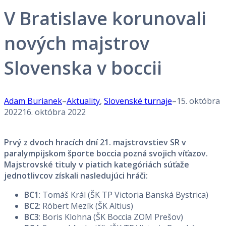
V Bratislave korunovali
nových majstrov
Slovenska v boccii
Adam Burianek
–
Aktuality
,
Slovenské turnaje
–
15. októbra
2022
16. októbra 2022
Prvý z dvoch hracích dní 21. majstrovstiev SR v
paralympijskom športe boccia pozná svojich víťazov.
Majstrovské tituly v piatich kategóriách súťaže
jednotlivcov získali nasledujúci hráči:
BC1
: Tomáš Král (ŠK TP Victoria Banská Bystrica)
BC2
: Róbert Mezík (ŠK Altius)
BC3
: Boris Klohna (ŠK Boccia ZOM Prešov)