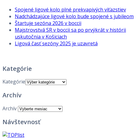
Spojené ligové kolo plné prekvapivých víťazstiev
Nadchádzajúce ligové kolo bude spojené s jubileom
Štartuje sezóna 2026 v boccii
Majstrovstvá SR v boccii sa po prvýkrát v histórii
uskutočnia v Košiciach
Ligová časť sezóny 2025 je uzavretá
Kategórie
Kategórie
Archív
Archív
Návštevnosť