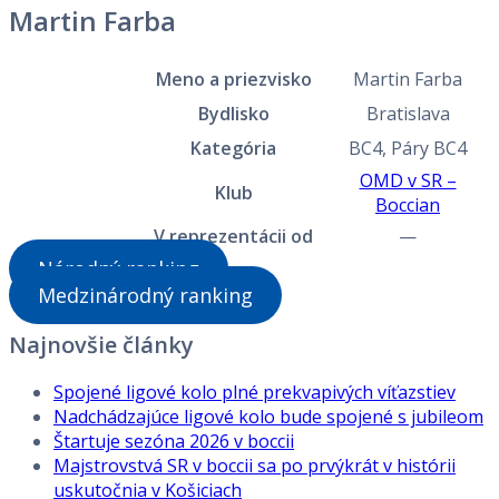
Martin Farba
Meno a priezvisko
Martin Farba
Bydlisko
Bratislava
Kategória
BC4, Páry BC4
OMD v SR –
Klub
Boccian
V reprezentácii od
—
Národný ranking
Medzinárodný ranking
Najnovšie články
Spojené ligové kolo plné prekvapivých víťazstiev
Nadchádzajúce ligové kolo bude spojené s jubileom
Štartuje sezóna 2026 v boccii
Majstrovstvá SR v boccii sa po prvýkrát v histórii
uskutočnia v Košiciach