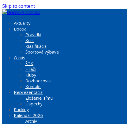
Skip to content
Aktuality
Boccia
Pravidlá
Kurt
Klasifikácia
Športová výbava
O nás
ŠTK
Hráči
Kluby
Rozhodcovia
Kontakt
Reprezentácia
Zloženie Tímu
Úspechy
Ranking
Kalendár 2026
Archív