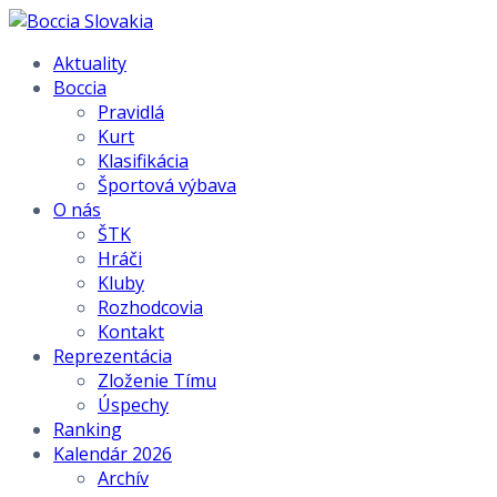
Aktuality
Boccia
Pravidlá
Kurt
Klasifikácia
Športová výbava
O nás
ŠTK
Hráči
Kluby
Rozhodcovia
Kontakt
Reprezentácia
Zloženie Tímu
Úspechy
Ranking
Kalendár 2026
Archív