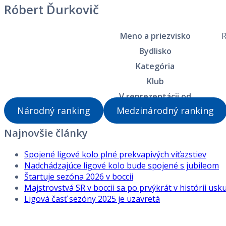
Róbert Ďurkovič
Meno a priezvisko
R
Bydlisko
Kategória
Klub
V reprezentácii od
Národný ranking
Medzinárodný ranking
Najnovšie články
Spojené ligové kolo plné prekvapivých víťazstiev
Nadchádzajúce ligové kolo bude spojené s jubileom
Štartuje sezóna 2026 v boccii
Majstrovstvá SR v boccii sa po prvýkrát v histórii usk
Ligová časť sezóny 2025 je uzavretá