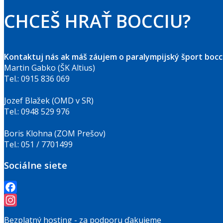
CHCEŠ HRAŤ BOCCIU?
Kontaktuj nás ak máš záujem o paralympijský šport bocci
Martin Gabko (ŠK Altius)
Tel.: 0915 836 069
Jozef Blažek (OMD v SR)
Tel.: 0948 529 976
Boris Klohna (ZOM Prešov)
Tel.: 051 / 7701499
Sociálne siete
Facebook
Instagram
Bezplatný hosting - za podporu ďakujeme