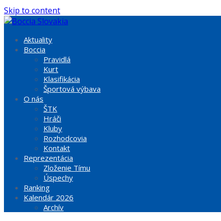
Skip to content
Aktuality
Boccia
Pravidlá
Kurt
Klasifikácia
Športová výbava
O nás
ŠTK
Hráči
Kluby
Rozhodcovia
Kontakt
Reprezentácia
Zloženie Tímu
Úspechy
Ranking
Kalendár 2026
Archív