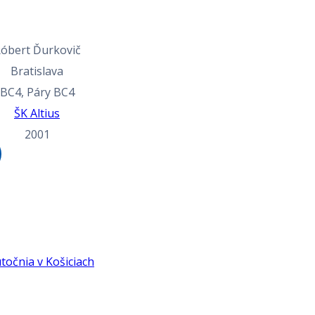
óbert Ďurkovič
Bratislava
BC4, Páry BC4
ŠK Altius
2001
utočnia v Košiciach